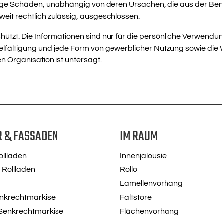
stige Schäden, unabhängig von deren Ursachen, die aus der Be
it rechtlich zulässig, ausgeschlossen.
chützt. Die Informationen sind nur für die persönliche Verwen
fältigung und jede Form von gewerblicher Nutzung sowie die We
n Organisation ist untersagt.
R & FASSADEN
IM RAUM
llladen
Innenjalousie
 Rollladen
Rollo
Lamellenvorhang
enkrechtmarkise
Faltstore
 Senkrechtmarkise
Flächenvorhang