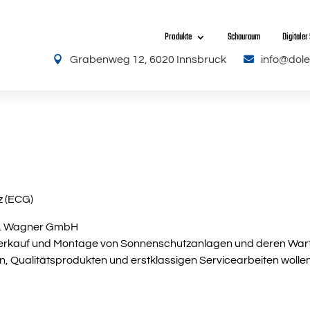
Produkte
Schauraum
Digitale

Grabenweg 12, 6020 Innsbruck

info@dole
z (ECG)
ng. Wagner GmbH
Verkauf und Montage von Sonnenschutzanlagen und deren War
, Qualitätsprodukten und erstklassigen Servicearbeiten woll