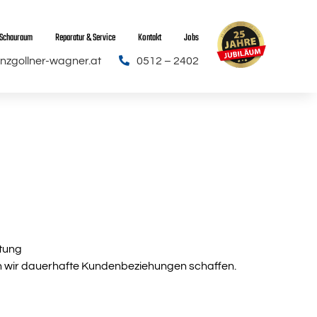
r Schauraum
Reparatur & Service
Kontakt
Jobs
nzgollner-wagner.at

0512 – 2402
tung
en wir dauerhafte Kundenbeziehungen schaffen.